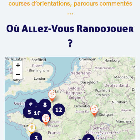
courses d’orientations, parcours commentés
...
Où Allez-Vous Randojouer
?
+
−
9
8
2
12
5
10
4
3