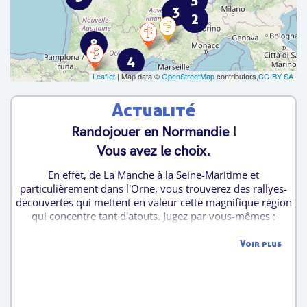
5
3
2
8
4
Leaflet
| Map data ©
OpenStreetMap
contributors,
CC-BY-SA
Actualité
Randojouer en Normandie !
Vous avez le choix.
En effet, de La Manche à la Seine-Maritime et
particulièrement dans l'Orne, vous trouverez des rallyes-
découvertes qui mettent en valeur cette magnifique région
qui concentre tant d'atouts. Jugez par vous-mêmes :
Cherbourg, Sainte-Mère-Eglise, Carentan, Flers, Bellême,
Pont-Audemer, Doudeville, ... Belles découvertes !!
Voir plus