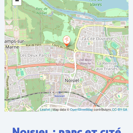
−
Leaflet
| Map data ©
OpenStreetMap
contributors,
CC-BY-SA
Noisiel : parc et cité