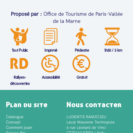
Proposé par :
Office de Tourisme de Paris-Vallée
de la Marne
Tout Public
Imprimé
Pédestre
1h30 / 3 km
Rallyes-
Accessibilité
Gratuit
découvertes
Plan du site
Nous contacter
Catalogue
LUDENTIS RANDOJEU
Concept
Laval Mayenne Technopole
Comment jouer
6 rue Léonard de Vinci
Espace Pro
CS20119 53001 LAVAL