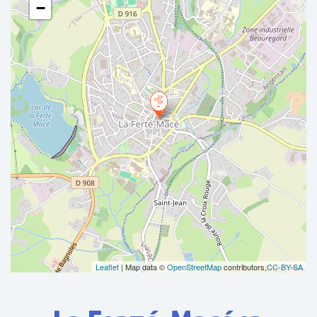
−
Leaflet
| Map data ©
OpenStreetMap
contributors,
CC-BY-SA