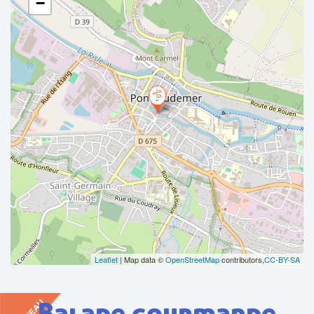
−
Leaflet
| Map data ©
OpenStreetMap
contributors,
CC-BY-SA
Balade gourmande