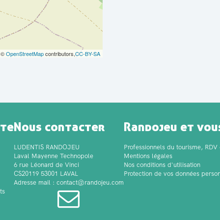
a ©
OpenStreetMap
contributors,
CC-BY-SA
ite
Nous contacter
Randojeu et vou
LUDENTIS RANDOJEU
Professionnels du tourisme, RDV 
Laval Mayenne Technopole
Mentions légales
6 rue Léonard de Vinci
Nos conditions d'utilisation
CS20119 53001 LAVAL
Protection de vos données person
Adresse mail : contact@randojeu.com
ts