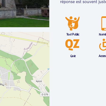
réponse est souvent just
Tout Public
Numé
Quiz
Access