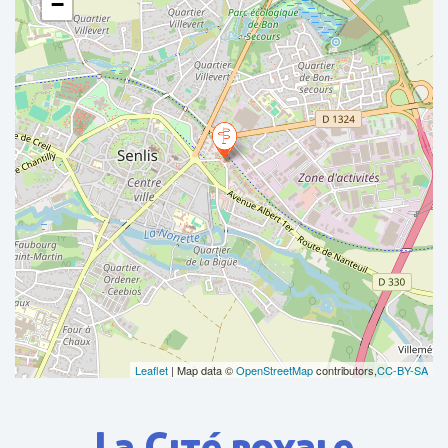
−
Leaflet
| Map data ©
OpenStreetMap
contributors,
CC-BY-SA
La Cité royale