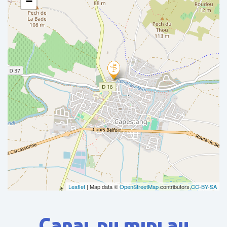
−
Leaflet
| Map data ©
OpenStreetMap
contributors,
CC-BY-SA
Canal du midi au